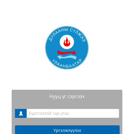
Нууц үг сэргээх
Үргэлжлүүлэх